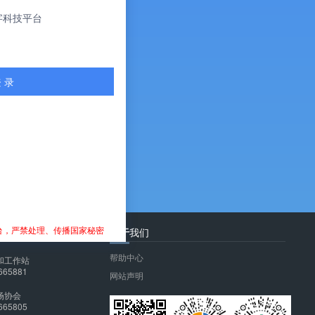
字科技平台
 录
台，严禁处理、传播国家秘密
关于
我们
帮助中心
和工作站
665881
网站声明
场协会
665805