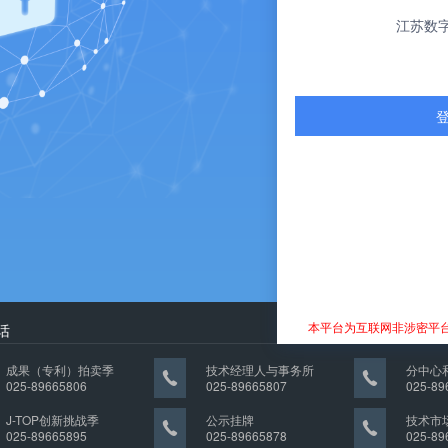
江苏数
登
本平台为互联网非涉密平
话
成果（专利）拍卖季
技术经理人与事务所
分中心
025-89665806
025-89665807
025-89
J-TOP创新挑战季
公示挂牌
技术市
025-89665895
025-89665878
025-89