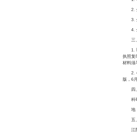
2. 
3. 
4. 
三、
1. 
执照复
材料须
2. 
版，6
四、
科研机
地 址
五、各
江阴市