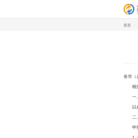
首页
>
各市（
根据江
一、
以自主
二、
申报
1. 