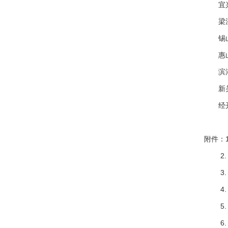
宜兴市
梁溪区
锡山区
惠山区
滨湖区
新吴区
经开区
附件：
2. 
3. 
4. 
5. 
6. 