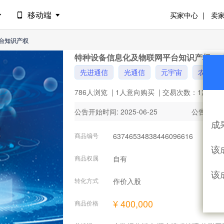
移动端
买家中心
卖
台知识产权
特种设备信息化及物联网平台知识产权
先进通信
光通信
元宇宙
农业新
786人浏览
| 1人意向购买
| 交易次数：1次
公告开始时间: 2025-06-25
公告结束时间
成
商品编号
63746534838446096616
该
商品权属
自有
该
转化方式
作价入股
¥ 400,000
商品价格