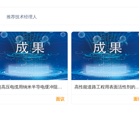
推荐技术经理人
超高压电缆用纳米半导电缓冲阻水材料的研发及产业化
高性能道路工程用表面活性剂的开发及产
面议
面