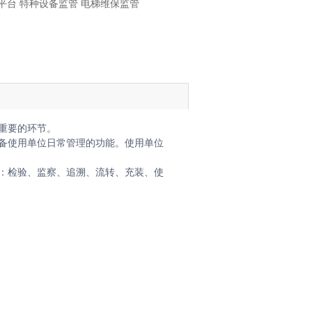
平台 特种设备监管 电梯维保监管
果转化AI技术经理人!
要的环节。

备使用单位日常管理的功能。使用单位
：检验、监察、追溯、流转、充装、使